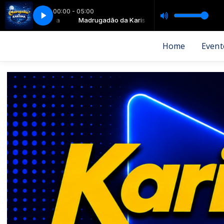
00:00 - 05:00
DALLAS - MENINA BONITA
adão da Karisma
Madrugadão da Karisma
MUSICAL DALLAS - MENINA BONITA
Home
Event