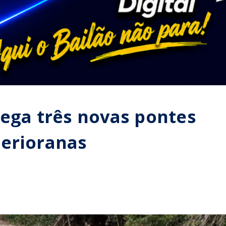
rega três novas pontes
terioranas