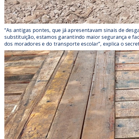
“As antigas pontes, que já apresentavam sinais de desg
substituição, estamos garantindo maior segurança e fa
dos moradores e do transporte escolar”, explica o secr