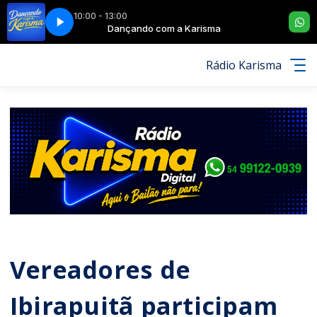
10:00 - 13:00
 DE AMOR CHA LÁ LÁ
ma
Dançando com a Karisma
REAL DO PARANÁ - TE CHAMO DE AMOR CHA LÁ LÁ
Rádio Karisma
Vereadores de
Ibirapuitã participam