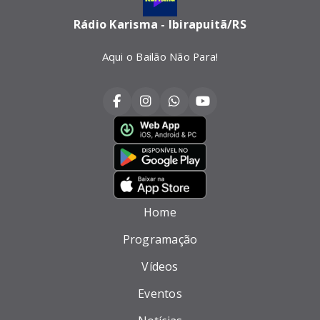
Rádio Karisma - Ibirapuitã/RS
Aqui o Bailão Não Para!
Home
Programação
Vídeos
Eventos