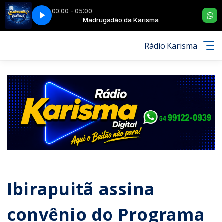
00:00 - 05:00
sma
TA
Madrugadão da Karisma
HAWAÍ DE PF - A CARTA
Rádio Karisma
Ibirapuitã assina
convênio do Programa