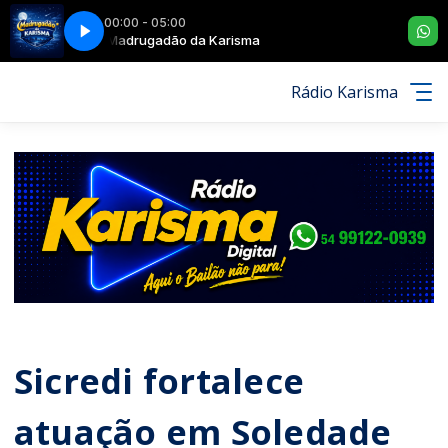
00:00 - 05:00
SER AMANTE
Madrugadão da Karisma
ALMA LATINA - NÃO SERVE PARA SER AMANTE
Rádio Karisma
Sicredi fortalece
atuação em Soledade