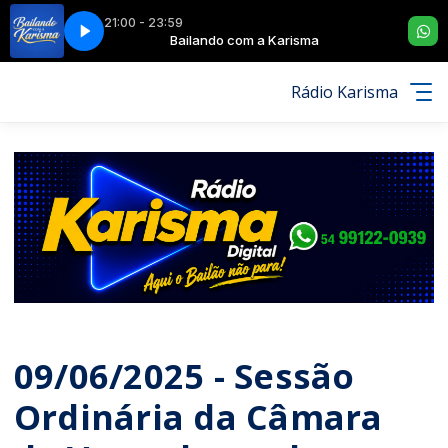
21:00 - 23:59
arisma
- ESPUMA DA CERVEJA
Bailando com a Karisma
ESTRELA DO MAR - ESPUMA DA CERVEJA
Rádio Karisma
09/06/2025 - Sessão
Ordinária da Câmara